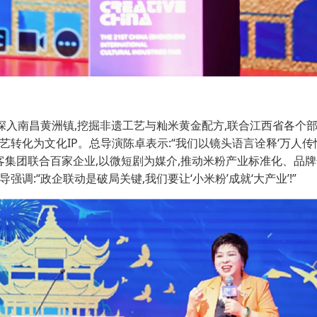
深入南昌黄洲镇,挖掘非遗工艺与籼米黄金配方,联合江西省各个部
转化为文化IP。总导演陈卓表示:“我们以镜头语言诠释‘万人传
客集团联合百家企业,以微短剧为媒介,推动米粉产业标准化、品牌化
:“政企联动是破局关键,我们要让‘小米粉’成就‘大产业’!”