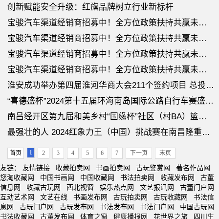
创新赋能安全升级：红旗品牌树立行业新标杆
宝骏汽车渠道经销商招募中！全方位政策扶持共赢未来！
宝骏汽车渠道经销商招募中！全方位政策扶持共赢未来！
宝骏汽车渠道经销商招募中！全方位政策扶持共赢未来！
宝骏汽车渠道经销商招募中！全方位政策扶持共赢未来！
淮安成功举办第四届淮河华商大会211个签约项目 总投资1486.4亿元
“喜德盛杯”2024第十五届环海南岛国际公路自行车赛盛大开幕
南昌经开区第九届和美乡村“国缘杯”社区（村BA）篮球联赛正式开赛！
最强壮的人 2024红象力王（中国）挑战赛在南昌隆重举行
1
首页
2
3
4
5
6
7
下一页
末页
友链：
友情链接
收藏拍卖网
书画拍卖网
古玩鉴赏网
著名作品网
您淘收藏网
中国书画网
中国收藏网
书法拍卖网
收藏发布网
古董
信息网
收藏古玩网
西北视窗
娱乐热点网
文艺报讯网
古董门户网
互动艺术网
文艺在线
书画发布网
古玩拍卖网
古玩收藏网
书法信
息网
古玩门户网
古玩发布网
书法发布网
书法门户网
中国古玩网
书法收藏网
古董发布网
体育之窗
健康播报网
花世界之旅
四川生