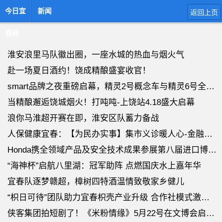
今日宜
新闻
返回上页
春网
淮安浪里马队徽出圈，一座水城的热血与烟火气
赴一场夏日酒约！饶成精酿盛宴收官！
smart品牌之夜重磅启幕，精灵2号概念车与精灵6号全球首秀
当精酿邂逅饶城烟火！打吨吨-上饶站4.18盛大启幕
浪你马淮超开赛在即，淮安区队蓄力备战
人保健康宜春：【为民办实事】集市义诊暖人心-金融科普护权益
Honda携全领域产品及安全技术成果参展第八届进口博览会
“海神杯”启航八里湖：冠军助阵 点燃国庆水上嘉年华
宜春队逐梦赣超，樟树四特酒温情致敬家乡健儿
“枳日可待”团队助力宜春枳壳产业升级 合作社模式激活乡村经济
侠客集团拍短剧了！《米粉情缘》5月22号在文博会启动新闻发布会！