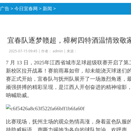
广告
>
今日宜春网
>
新闻
>
宜春队逐梦赣超，樟树四特酒温情致敬
2025-07-15 09:45 |
作者： admin
|
来源：
7 月 13 日，2025年江西省城市足球超级联赛开
新校区拉开战幕！赛前雨幕如帘，却未能浇灭球迷们的热
赛正式开始，宜春队与抚州队展开了一场激烈角逐，最
顽强拼搏的精彩呈现，是江西人开创奋进的精神缩影
呐喊助威。
比赛现场，抚州主场的观众热情高涨，身着蓝色队服
持助威标语，声嘶力竭地为各自的球队加油，欢呼声