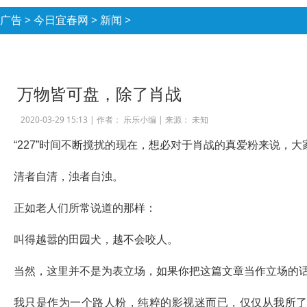
广告
>
今日宜春网
>
新闻
>
万物皆可盘，除了肖战
2020-03-29 15:13 |
作者： 乐乐小编
|
来源： 未知
“227”时间不断搅扰的现在，想必对于肖战的真爱粉来说，
清者自清，浊者自浊。
正如老人们所常说道的那样：
叫得越嚣的田园犬，越不会咬人。
当然，这里并不是为表立场，如果你把这篇文章当作立场的
我只是作为一个路人粉，纯粹的影视迷而已，仅仅从我所