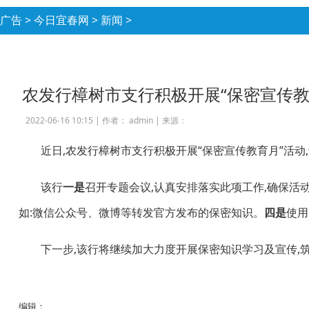
广告
>
今日宜春网
>
新闻
>
农发行樟树市支行积极开展“保密宣传教
2022-06-16 10:15 |
作者： admin
|
来源：
近日,农发行樟树市支行积极开展“保密宣传教育月”活动
该行
一是
召开专题会议,认真安排落实此项工作,确保活
如:微信公众号、微博等转发官方发布的保密知识。
四是
使用
下一步,该行将继续加大力度开展保密知识学习及宣传,筑
编辑：